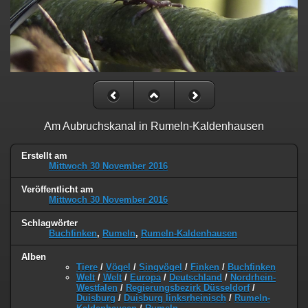
Am Aubruchskanal in Rumeln-Kaldenhausen
Erstellt am
Mittwoch 30 November 2016
Veröffentlicht am
Mittwoch 30 November 2016
Schlagwörter
Buchfinken
,
Rumeln
,
Rumeln-Kaldenhausen
Alben
Tiere
/
Vögel
/
Singvögel
/
Finken
/
Buchfinken
Welt
/
Welt
/
Europa
/
Deutschland
/
Nordrhein-
Westfalen
/
Regierungsbezirk Düsseldorf
/
Duisburg
/
Duisburg linksrheinisch
/
Rumeln-