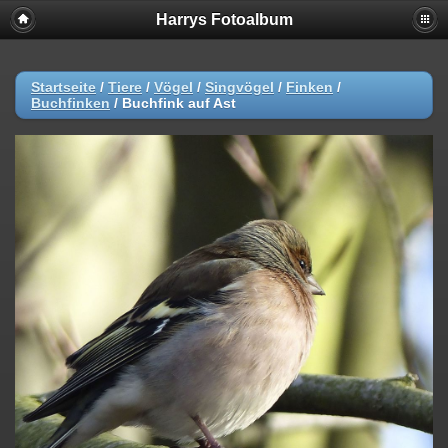
Harrys Fotoalbum
Startseite
/
Tiere
/
Vögel
/
Singvögel
/
Finken
/
Buchfinken
/
Buchfink auf Ast