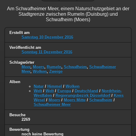
Am Schwafheimer Meer, einem Naturschutzgebiet an der
Stadtgrenze zwischen Rumeln (Duisburg) und
Schwafheim (Moers)
Erstellt am
Samstag 10 Dezember 2016
Veröffentlicht am
Sonntag 11 Dezember 2016
Schlagwörter
Meer
,
Moers
,
Rumeln
,
Schwafheim
,
Schwafheimer
Meer
,
Wolken
,
Zweige
Alben
Natur
/
Himmel
/
Wolken
Welt
/
Welt
/
Europa
/
Deutschland
/
Nordrhein-
Westfalen
/
Regierungsbezirk Düsseldorf
/
Kreis
Wesel
/
Moers
/
Moers Mitte
/
Schwafheim
/
Schwafheimer Meer
Besuche
2269
Bewertung
noch keine Bewertung