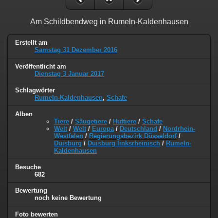
Am Schildbendweg in Rumeln-Kaldenhausen
Erstellt am
Samstag 31 Dezember 2016
Veröffentlicht am
Dienstag 3 Januar 2017
Schlagwörter
Rumeln-Kaldenhausen
,
Schafe
Alben
Tiere
/
Säugetiere
/
Huftiere
/
Schafe
Welt
/
Welt
/
Europa
/
Deutschland
/
Nordrhein-
Westfalen
/
Regierungsbezirk Düsseldorf
/
Duisburg
/
Duisburg linksrheinisch
/
Rumeln-
Kaldenhausen
Besuche
682
Bewertung
noch keine Bewertung
Foto bewerten