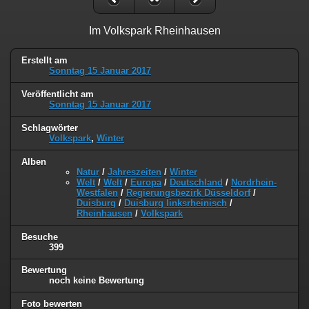
Im Volkspark Rheinhausen
Erstellt am
Sonntag 15 Januar 2017
Veröffentlicht am
Sonntag 15 Januar 2017
Schlagwörter
Volkspark
,
Winter
Alben
Natur
/
Jahreszeiten
/
Winter
Welt
/
Welt
/
Europa
/
Deutschland
/
Nordrhein-
Westfalen
/
Regierungsbezirk Düsseldorf
/
Duisburg
/
Duisburg linksrheinisch
/
Rheinhausen
/
Volkspark
Besuche
399
Bewertung
noch keine Bewertung
Foto bewerten