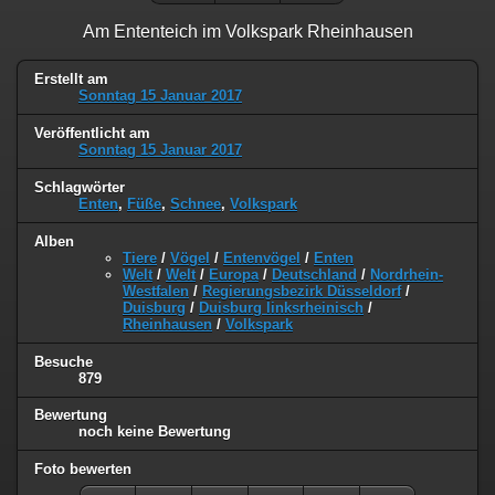
Am Ententeich im Volkspark Rheinhausen
Erstellt am
Sonntag 15 Januar 2017
Veröffentlicht am
Sonntag 15 Januar 2017
Schlagwörter
Enten
,
Füße
,
Schnee
,
Volkspark
Alben
Tiere
/
Vögel
/
Entenvögel
/
Enten
Welt
/
Welt
/
Europa
/
Deutschland
/
Nordrhein-
Westfalen
/
Regierungsbezirk Düsseldorf
/
Duisburg
/
Duisburg linksrheinisch
/
Rheinhausen
/
Volkspark
Besuche
879
Bewertung
noch keine Bewertung
Foto bewerten