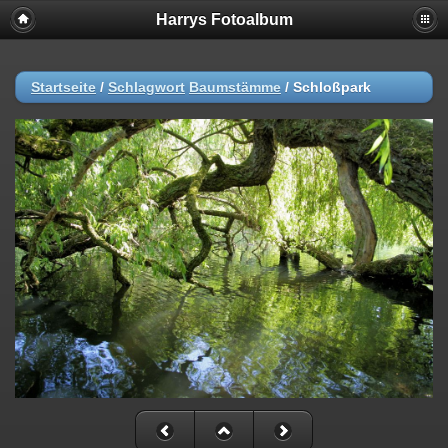
Harrys Fotoalbum
Startseite
/
Schlagwort
Baumstämme
/
Schloßpark