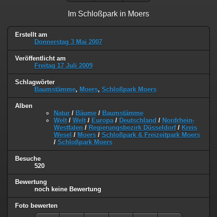
Im Schloßpark in Moers
Erstellt am
Donnerstag 3 Mai 2007
Veröffentlicht am
Freitag 17 Juli 2009
Schlagwörter
Baumstämme
,
Moers
,
Schloßpark Moers
Alben
Natur
/
Bäume
/
Baumstämme
Welt
/
Welt
/
Europa
/
Deutschland
/
Nordrhein-
Westfalen
/
Regierungsbezirk Düsseldorf
/
Kreis
Wesel
/
Moers
/
Schloßpark & Freizeitpark Moers
/
Schloßpark Moers
Besuche
520
Bewertung
noch keine Bewertung
Foto bewerten