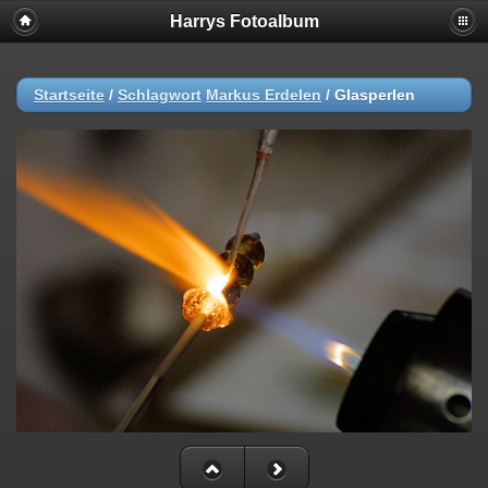
Harrys Fotoalbum
Startseite
/
Schlagwort
Markus Erdelen
/
Glasperlen