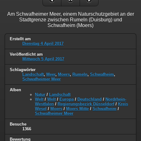
Am Schwafheimer Meer, einem Naturschutzgebiet an der
Stadtgrenze zwischen Rumeln (Duisburg) und
Schwafheim (Moers)
Erstellt am
Dienstag 4 April 2017
Veröffentlicht am
Mittwoch 5 April 2017
Schlagwörter
Landschaft
,
Meer
,
Moers
,
Rumeln
,
Schwafheim
,
Schwafheimer Meer
Alben
Natur
/
Landschaft
Welt
/
Welt
/
Europa
/
Deutschland
/
Nordrhein-
Westfalen
/
Regierungsbezirk Düsseldorf
/
Kreis
Wesel
/
Moers
/
Moers Mitte
/
Schwafheim
/
Schwafheimer Meer
Besuche
1366
Bewertung