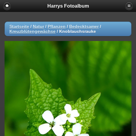
Harrys Fotoalbum
Startseite
/
Natur
/
Pflanzen
/
Bedecktsamer
/
Kreuzblütengewächse
/
Knoblauchsrauke