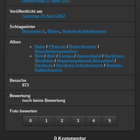
Donnerstag 13 April 2017
Veröffentlicht am
Samstag 15 April 2017
Schlagwörter
Binsenteich
,
Blüten
,
Rumeln-Kaldenhausen
Alben
Natur
/
Pflanzen
/
Bedecktsamer
/
Kreuzblütengewächse
Welt
/
Welt
/
Europa
/
Deutschland
/
Nordrhein-
Westfalen
/
Regierungsbezirk Düsseldorf
/
Duisburg
/
Duisburg linksrheinisch
/
Rumeln-
Kaldenhausen
Besuche
873
Bewertung
noch keine Bewertung
Foto bewerten
0
1
2
3
4
5
0 Kommentar