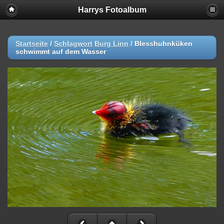
Harrys Fotoalbum
Startseite
/
Schlagwort
Burg Linn
/
Blesshuhnküken
schwimmt auf dem Wasser