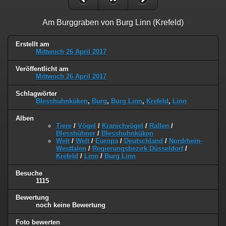
Am Burggraben von Burg Linn (Krefeld)
Erstellt am
Mittwoch 26 April 2017
Veröffentlicht am
Mittwoch 26 April 2017
Schlagwörter
Blesshuhnküken
,
Burg
,
Burg Linn
,
Krefeld
,
Linn
Alben
Tiere
/
Vögel
/
Kranichvögel
/
Rallen
/
Blesshühner
/
Blesshuhnküken
Welt
/
Welt
/
Europa
/
Deutschland
/
Nordrhein-
Westfalen
/
Regierungsbezirk Düsseldorf
/
Krefeld
/
Linn
/
Burg Linn
Besuche
1115
Bewertung
noch keine Bewertung
Foto bewerten