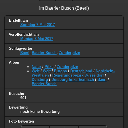
Im Baerler Busch (Baerl)
Erstellt am
Sonntag 7 Mai 2017
Veröffentlicht am
Montag 8 Mai 2017
Schlagwörter
Baerl
,
Baerler Busch
,
Zunderpilze
Alben
Natur
/
Pilze
/
Zunderpilze
Welt
/
Welt
/
Europa
/
Deutschland
/
Nordrhein-
Westfalen
/
Regierungsbezirk Düsseldorf
/
Duisburg
/
Duisburg linksrheinisch
/
Baerl
/
Baerler Busch
Besuche
901
Bewertung
noch keine Bewertung
Foto bewerten