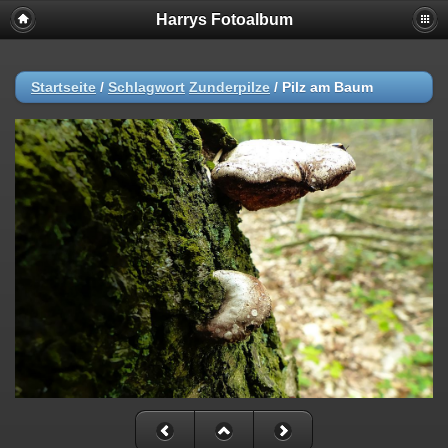
Harrys Fotoalbum
Startseite
/
Schlagwort
Zunderpilze
/
Pilz am Baum