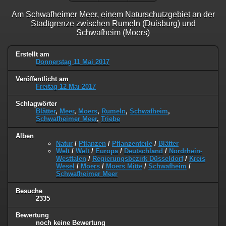
Am Schwafheimer Meer, einem Naturschutzgebiet an der
Stadtgrenze zwischen Rumeln (Duisburg) und
Schwafheim (Moers)
Erstellt am
Donnerstag 11 Mai 2017
Veröffentlicht am
Freitag 12 Mai 2017
Schlagwörter
Blätter
,
Meer
,
Moers
,
Rumeln
,
Schwafheim
,
Schwafheimer Meer
,
Triebe
Alben
Natur
/
Pflanzen
/
Pflanzenteile
/
Blätter
Welt
/
Welt
/
Europa
/
Deutschland
/
Nordrhein-
Westfalen
/
Regierungsbezirk Düsseldorf
/
Kreis
Wesel
/
Moers
/
Moers Mitte
/
Schwafheim
/
Schwafheimer Meer
Besuche
2335
Bewertung
noch keine Bewertung