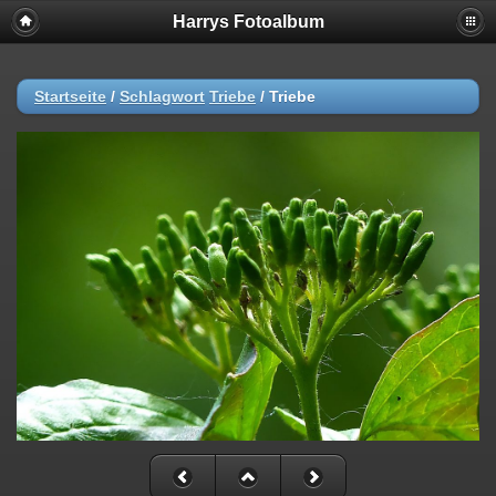
Harrys Fotoalbum
Startseite
/
Schlagwort
Triebe
/
Triebe