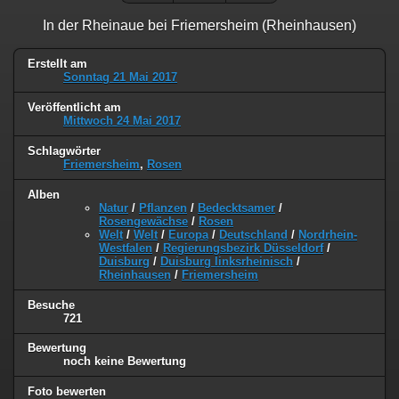
In der Rheinaue bei Friemersheim (Rheinhausen)
Erstellt am
Sonntag 21 Mai 2017
Veröffentlicht am
Mittwoch 24 Mai 2017
Schlagwörter
Friemersheim
,
Rosen
Alben
Natur
/
Pflanzen
/
Bedecktsamer
/
Rosengewächse
/
Rosen
Welt
/
Welt
/
Europa
/
Deutschland
/
Nordrhein-
Westfalen
/
Regierungsbezirk Düsseldorf
/
Duisburg
/
Duisburg linksrheinisch
/
Rheinhausen
/
Friemersheim
Besuche
721
Bewertung
noch keine Bewertung
Foto bewerten