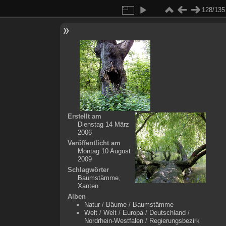
128/135
Erstellt am
Dienstag 14 März
2006
Veröffentlicht am
Montag 10 August
2009
Schlagwörter
Baumstämme
,
Xanten
Alben
Natur
/
Bäume
/
Baumstämme
Welt
/
Welt
/
Europa
/
Deutschland
/
Nordrhein-Westfalen
/
Regierungsbezirk