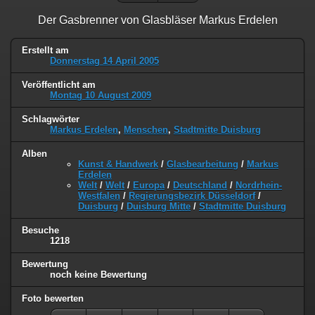
Der Gasbrenner von Glasbläser Markus Erdelen
Erstellt am
Donnerstag 14 April 2005
Veröffentlicht am
Montag 10 August 2009
Schlagwörter
Markus Erdelen
,
Menschen
,
Stadtmitte Duisburg
Alben
Kunst & Handwerk
/
Glasbearbeitung
/
Markus
Erdelen
Welt
/
Welt
/
Europa
/
Deutschland
/
Nordrhein-
Westfalen
/
Regierungsbezirk Düsseldorf
/
Duisburg
/
Duisburg Mitte
/
Stadtmitte Duisburg
Besuche
1218
Bewertung
noch keine Bewertung
Foto bewerten