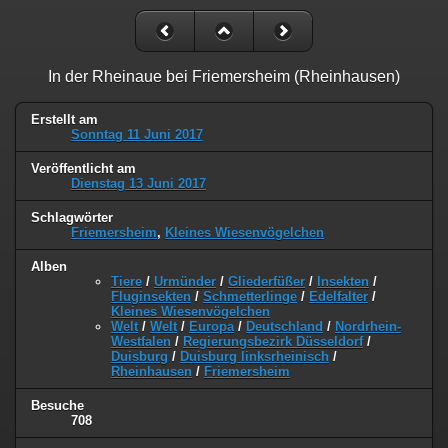
In der Rheinaue bei Friemersheim (Rheinhausen)
Erstellt am
Sonntag 11 Juni 2017
Veröffentlicht am
Dienstag 13 Juni 2017
Schlagwörter
Friemersheim
,
Kleines Wiesenvögelchen
Alben
Tiere
/
Urmünder
/
Gliederfüßer
/
Insekten
/
Fluginsekten
/
Schmetterlinge
/
Edelfalter
/
Kleines Wiesenvögelchen
Welt
/
Welt
/
Europa
/
Deutschland
/
Nordrhein-
Westfalen
/
Regierungsbezirk Düsseldorf
/
Duisburg
/
Duisburg linksrheinisch
/
Rheinhausen
/
Friemersheim
Besuche
708