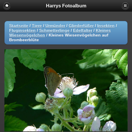
Harrys Fotoalbum
Startseite
/
Tiere
/
Urmünder
/
Gliederfüßer
/
Insekten
/
Fluginsekten
/
Schmetterlinge
/
Edelfalter
/
Kleines
Wiesenvögelchen
/
Kleines Wiesenvögelchen auf
Brombeerblüte