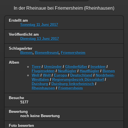
In der Rheinaue bei Friemersheim (Rheinhausen)
Erstellt am
Sonntag 11 Juni 2017
Veröffentlicht am
Dienstag 13 Juni 2017
Schlagwörter
Bienen
,
Bienenfreund
,
Friemersheim
Alben
Tiere
/
Urmünder
/
Gliederfüßer
/
Insekten
/
Fluginsekten
/
Neuflügler
/
Hautflügler
/
Bienen
Welt
/
Welt
/
Europa
/
Deutschland
/
Nordrhein-
Westfalen
/
Regierungsbezirk Düsseldorf
/
Duisburg
/
Duisburg linksrheinisch
/
Rheinhausen
/
Friemersheim
Besuche
5177
Bewertung
noch keine Bewertung
Foto bewerten