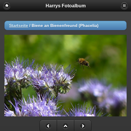
Harrys Fotoalbum
Startseite
/
Biene an Bienenfreund (Phacelia)