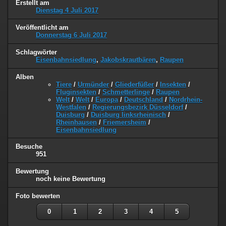
Erstellt am
Dienstag 4 Juli 2017
Veröffentlicht am
Donnerstag 6 Juli 2017
Schlagwörter
Eisenbahnsiedlung
,
Jakobskrautbären
,
Raupen
Alben
Tiere
/
Urmünder
/
Gliederfüßer
/
Insekten
/
Fluginsekten
/
Schmetterlinge
/
Raupen
Welt
/
Welt
/
Europa
/
Deutschland
/
Nordrhein-
Westfalen
/
Regierungsbezirk Düsseldorf
/
Duisburg
/
Duisburg linksrheinisch
/
Rheinhausen
/
Friemersheim
/
Eisenbahnsiedlung
Besuche
951
Bewertung
noch keine Bewertung
Foto bewerten
0
1
2
3
4
5