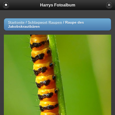
Harrys Fotoalbum
Startseite
/
Schlagwort
Raupen
/
Raupe des
Jakobskrautbären