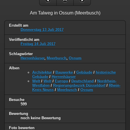
Am Talweg in Ossum (Meerbusch)
Erstellt am
Donnerstag 13 Juli 2017
Veröffentlicht am
Freitag 14 Juli 2017
Schlagwörter
Herrenhäuser
,
Meerbusch
,
Ossum
Alben
Architektur
/
Bauwerke
/
Gebäude
/
historische
Gebäude
/
Herrenhäuser
Welt
/
Welt
/
Europa
/
Deutschland
/
Nordrhein-
Westfalen
/
Regierungsbezirk Düsseldorf
/
Rhein-
Kreis Neuss
/
Meerbusch
/
Ossum
Besuche
599
Bewertung
noch keine Bewertung
Foto bewerten