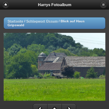
Harrys Fotoalbum
Startseite
/
Schlagwort
Ossum
/
Blick auf Haus
Gripswald