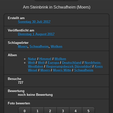
Am Steinbrink in Schwafheim (Moers)
Erstellt am
Sonntag 30 Juli 2017
Veröffentlicht am
Dienstag 1 August 2017
Schlagwörter
Moers
,
Schwafheim
,
Wolken
Alben
Natur
/
Himmel
/
Wolken
Welt
/
Welt
/
Europa
/
Deutschland
/
Nordrhein-
Westfalen
/
Regierungsbezirk Düsseldorf
/
Kreis
Wesel
/
Moers
/
Moers Mitte
/
Schwafheim
Besuche
727
Bewertung
noch keine Bewertung
Foto bewerten
0
1
2
3
4
5