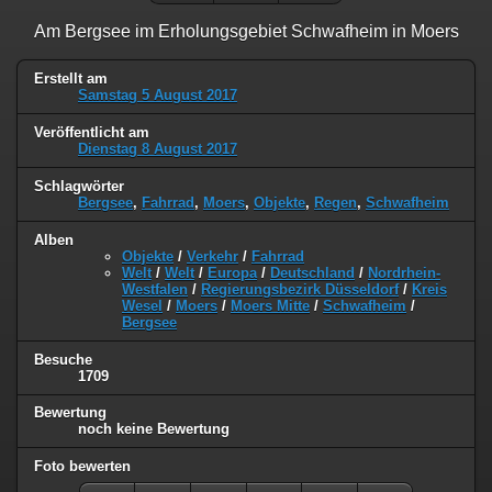
Am Bergsee im Erholungsgebiet Schwafheim in Moers
Erstellt am
Samstag 5 August 2017
Veröffentlicht am
Dienstag 8 August 2017
Schlagwörter
Bergsee
,
Fahrrad
,
Moers
,
Objekte
,
Regen
,
Schwafheim
Alben
Objekte
/
Verkehr
/
Fahrrad
Welt
/
Welt
/
Europa
/
Deutschland
/
Nordrhein-
Westfalen
/
Regierungsbezirk Düsseldorf
/
Kreis
Wesel
/
Moers
/
Moers Mitte
/
Schwafheim
/
Bergsee
Besuche
1709
Bewertung
noch keine Bewertung
Foto bewerten