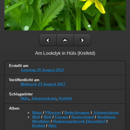
Am Lookdyk in Hüls (Krefeld)
Erstellt am
Sonntag 20 August 2017
Veröffentlicht am
Mittwoch 23 August 2017
Schlagwörter
Hüls
,
Johanniskraut
,
Krefeld
Alben
Natur
/
Pflanzen
/
Bedecktsamer
/
Johanniskraut
Welt
/
Welt
/
Europa
/
Deutschland
/
Nordrhein-
Westfalen
/
Regierungsbezirk Düsseldorf
/
Krefeld
/
Hüls