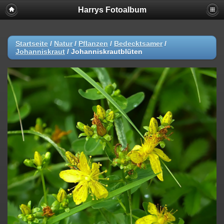
Harrys Fotoalbum
Startseite
/
Natur
/
Pflanzen
/
Bedecktsamer
/
Johanniskraut
/
Johanniskrautblüten