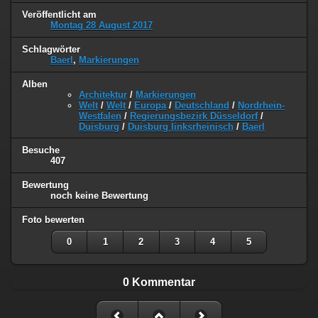
Veröffentlicht am
Montag 28 August 2017
Schlagwörter
Baerl
,
Markierungen
Alben
Architektur
/
Markierungen
Welt
/
Welt
/
Europa
/
Deutschland
/
Nordrhein-
Westfalen
/
Regierungsbezirk Düsseldorf
/
Duisburg
/
Duisburg linksrheinisch
/
Baerl
Besuche
407
Bewertung
noch keine Bewertung
Foto bewerten
0
1
2
3
4
5
0 Kommentar