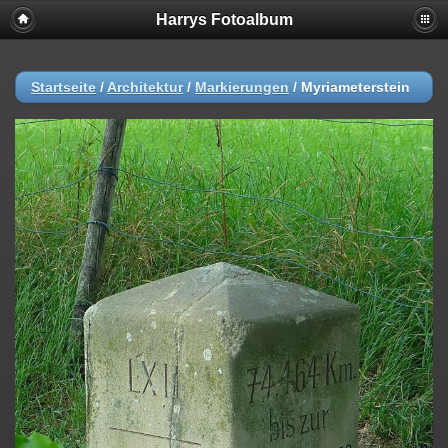
Harrys Fotoalbum
Startseite
/
Architektur
/
Markierungen
/
Myriameterstein