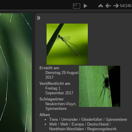
54/246
Erstellt am
Dienstag 29 August
2017
Veröffentlicht am
Freitag 1
September 2017
Schlagwörter
Neukirchen-Vluyn
,
Spinnentiere
Alben
Tiere
/
Urmünder
/
Gliederfüßer
/
Spinnentiere
Welt
/
Welt
/
Europa
/
Deutschland
/
Nordrhein-Westfalen
/
Regierungsbezirk