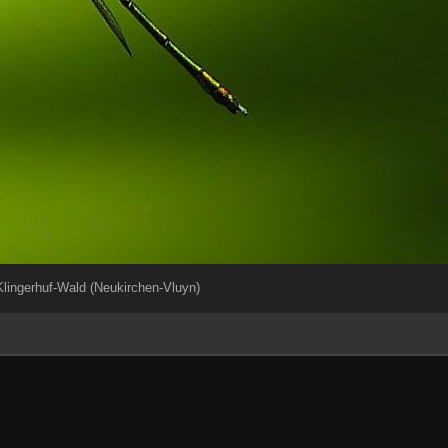
lingerhuf-Wald (Neukirchen-Vluyn)