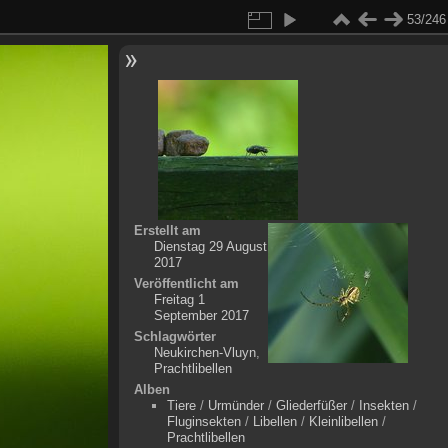
53/246
Erstellt am
Dienstag 29 August
2017
Veröffentlicht am
Freitag 1
September 2017
Schlagwörter
Neukirchen-Vluyn
,
Prachtlibellen
Alben
Tiere
/
Urmünder
/
Gliederfüßer
/
Insekten
/
Fluginsekten
/
Libellen
/
Kleinlibellen
/
Prachtlibellen