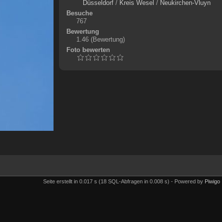
Düsseldorf
/
Kreis Wesel
/
Neukirchen-Vluyn
Besuche
767
Bewertung
1.46
(Bewertung)
Foto bewerten
Seite erstellt in 0.017 s (18 SQL-Abfragen in 0.008 s) - Powered by
Piwigo