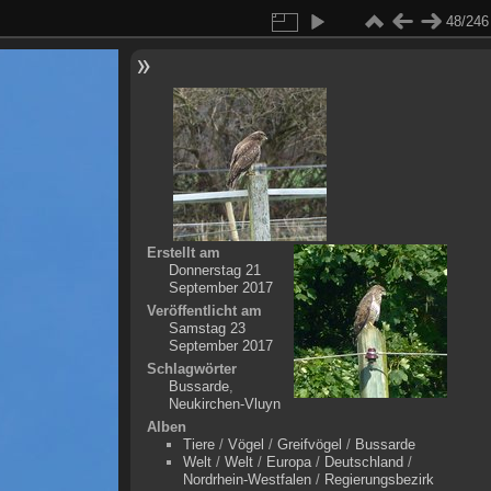
48/246
Erstellt am
Donnerstag 21
September 2017
Veröffentlicht am
Samstag 23
September 2017
Schlagwörter
Bussarde
,
Neukirchen-Vluyn
Alben
Tiere
/
Vögel
/
Greifvögel
/
Bussarde
Welt
/
Welt
/
Europa
/
Deutschland
/
Nordrhein-Westfalen
/
Regierungsbezirk