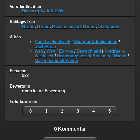
Veröffentlicht am
Dienstag 14 Juli 2009
Schlagwörter
Hamm
,
Hamm
,
Maximilianpark Hamm
,
Skulpturen
Alben
Kunst & Handwerk
/
Skulptur & Installation
/
Skulpturen
Welt
/
Welt
/
Europa
/
Deutschland
/
Nordrhein-
Westfalen
/
Regierungsbezirk Arnsberg
/
Hamm
/
Maximilianpark Hamm
Besuche
922
Bewertung
noch keine Bewertung
Foto bewerten
0
1
2
3
4
5
0 Kommentar