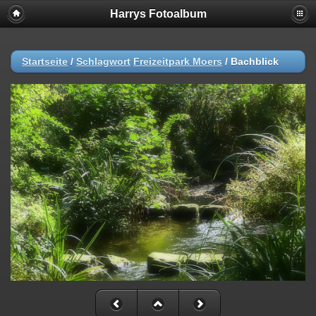
Harrys Fotoalbum
Startseite
/
Schlagwort
Freizeitpark Moers
/
Bachblick