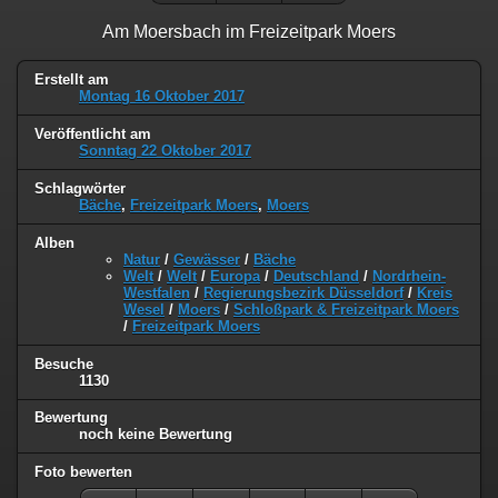
Am Moersbach im Freizeitpark Moers
Erstellt am
Montag 16 Oktober 2017
Veröffentlicht am
Sonntag 22 Oktober 2017
Schlagwörter
Bäche
,
Freizeitpark Moers
,
Moers
Alben
Natur
/
Gewässer
/
Bäche
Welt
/
Welt
/
Europa
/
Deutschland
/
Nordrhein-
Westfalen
/
Regierungsbezirk Düsseldorf
/
Kreis
Wesel
/
Moers
/
Schloßpark & Freizeitpark Moers
/
Freizeitpark Moers
Besuche
1130
Bewertung
noch keine Bewertung
Foto bewerten