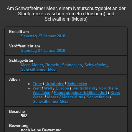
Am Schwafheimer Meer, einem Naturschutzgebiet an der
Stadtgrenze zwischen Rumeln (Duisburg) und
Schwafheim (Moers)
Erstellt am
Samstag 27 Januar 2018
Veröffentlicht am
Samstag 27 Januar 2018
Schlagwörter
Meer
,
Moers
,
Rumeln
,
Schnecken
,
Schwafheim
,
Schwafheimer Meer
Alben
Tiere
/
Urmünder
/
Schnecken
Welt
/
Welt
/
Europa
/
Deutschland
/
Nordrhein-
Westfalen
/
Regierungsbezirk Düsseldorf
/
Kreis
Wesel
/
Moers
/
Moers Mitte
/
Schwafheim
/
Schwafheimer Meer
Besuche
582
Bewertung
noch keine Bewertung