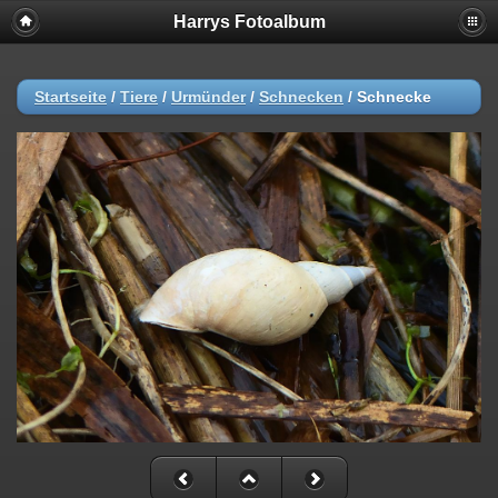
Harrys Fotoalbum
Startseite
/
Tiere
/
Urmünder
/
Schnecken
/
Schnecke