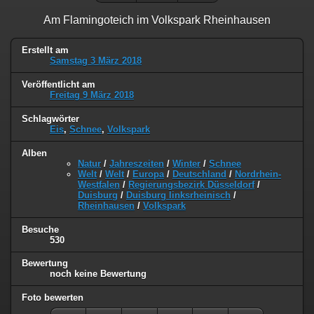
Am Flamingoteich im Volkspark Rheinhausen
Erstellt am
Samstag 3 März 2018
Veröffentlicht am
Freitag 9 März 2018
Schlagwörter
Eis
,
Schnee
,
Volkspark
Alben
Natur
/
Jahreszeiten
/
Winter
/
Schnee
Welt
/
Welt
/
Europa
/
Deutschland
/
Nordrhein-
Westfalen
/
Regierungsbezirk Düsseldorf
/
Duisburg
/
Duisburg linksrheinisch
/
Rheinhausen
/
Volkspark
Besuche
530
Bewertung
noch keine Bewertung
Foto bewerten