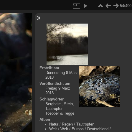
54/490
Erstellt am
Donnerstag 8 März
2018
Veröffentlicht am
Freitag 9 März
2018
Schlagwörter
Bergheim
,
Stein
,
Tautropfen
,
Toepper & Tegge
Alben
Natur
/
Regen
/
Tautropfen
Welt
/
Welt
/
Europa
/
Deutschland
/