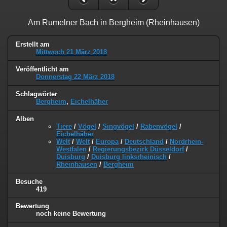
Am Rumelner Bach in Bergheim (Rheinhausen)
Erstellt am
Mittwoch 21 März 2018
Veröffentlicht am
Donnerstag 22 März 2018
Schlagwörter
Bergheim
,
Eichelhäher
Alben
Tiere
/
Vögel
/
Singvögel
/
Rabenvögel
/
Eichelhäher
Welt
/
Welt
/
Europa
/
Deutschland
/
Nordrhein-
Westfalen
/
Regierungsbezirk Düsseldorf
/
Duisburg
/
Duisburg linksrheinisch
/
Rheinhausen
/
Bergheim
Besuche
419
Bewertung
noch keine Bewertung