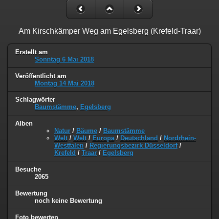
Am Kirschkämper Weg am Egelsberg (Krefeld-Traar)
Erstellt am
Sonntag 6 Mai 2018
Veröffentlicht am
Montag 14 Mai 2018
Schlagwörter
Baumstämme
,
Egelsberg
Alben
Natur
/
Bäume
/
Baumstämme
Welt
/
Welt
/
Europa
/
Deutschland
/
Nordrhein-
Westfalen
/
Regierungsbezirk Düsseldorf
/
Krefeld
/
Traar
/
Egelsberg
Besuche
2065
Bewertung
noch keine Bewertung
Foto bewerten