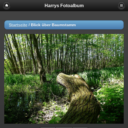
Harrys Fotoalbum
Startseite
/
Blick über Baumstamm