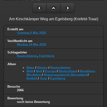
Am Kirschkämper Weg am Egelsberg (Krefeld-Traar)
Erstellt am
Sonntag 6 Mai 2018
Veröffentlicht am
Montag 14 Mai 2018
Schlagwörter
Baumstämme
,
Egelsberg
Alben
Natur
/
Bäume
/
Baumstämme
Welt
/
Welt
/
Europa
/
Deutschland
/
Nordrhein-
Westfalen
/
Regierungsbezirk Düsseldorf
/
Krefeld
/
Traar
/
Egelsberg
Besuche
2066
Bewertung
noch keine Bewertung