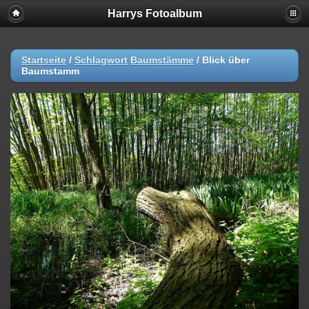
Harrys Fotoalbum
Startseite
/
Schlagwort
Baumstämme
/
Blick über
Baumstamm