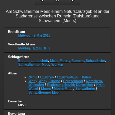
Am Schwafheimer Meer, einem Naturschutzgebiet an der
Stadtgrenze zwischen Rumeln (Duisburg) und
Schwafheim (Moers)
Erstellt am
Mittwoch 9 Mai 2018
Veröffentlicht am
Montag 14 Mai 2018
Schlagwörter
Blüten
,
Landschaft
,
Meer
,
Moers
,
Rumeln
,
Schwafheim
,
Schwafheimer Meer
,
Wolken
Alben
Natur
/
Pflanzen
/
Pflanzenteile
/
Blüten
Welt
/
Welt
/
Europa
/
Deutschland
/
Nordrhein-
Westfalen
/
Regierungsbezirk Düsseldorf
/
Kreis
Wesel
/
Moers
/
Moers Mitte
/
Schwafheim
/
Schwafheimer Meer
Besuche
6850
Bewertung