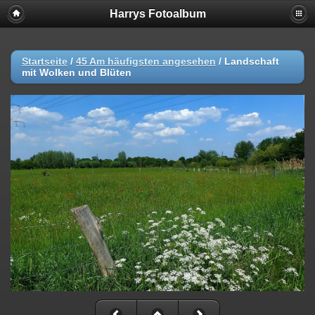
Harrys Fotoalbum
Startseite
/
45 Am häufigsten angesehen
/
Landschaft
mit Wolken und Blüten