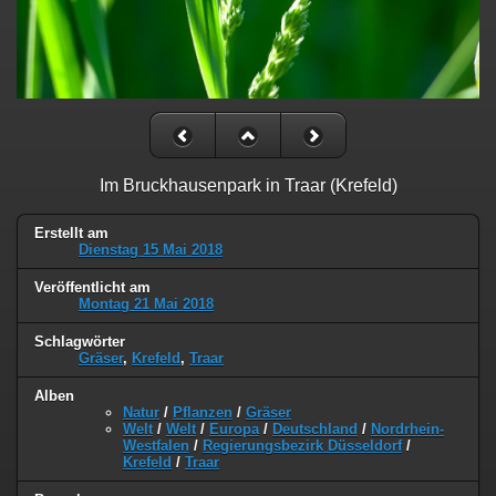
Im Bruckhausenpark in Traar (Krefeld)
Erstellt am
Dienstag 15 Mai 2018
Veröffentlicht am
Montag 21 Mai 2018
Schlagwörter
Gräser
,
Krefeld
,
Traar
Alben
Natur
/
Pflanzen
/
Gräser
Welt
/
Welt
/
Europa
/
Deutschland
/
Nordrhein-
Westfalen
/
Regierungsbezirk Düsseldorf
/
Krefeld
/
Traar