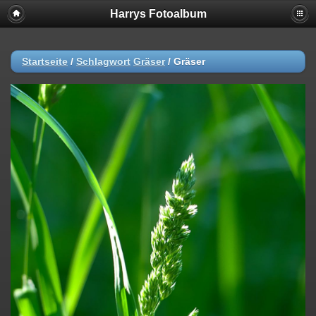
Harrys Fotoalbum
Startseite
/
Schlagwort
Gräser
/
Gräser