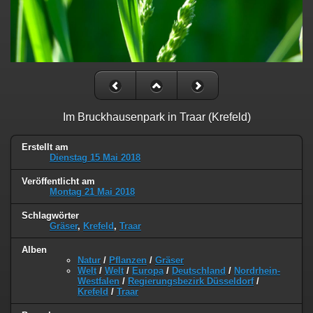
Im Bruckhausenpark in Traar (Krefeld)
Erstellt am
Dienstag 15 Mai 2018
Veröffentlicht am
Montag 21 Mai 2018
Schlagwörter
Gräser
,
Krefeld
,
Traar
Alben
Natur
/
Pflanzen
/
Gräser
Welt
/
Welt
/
Europa
/
Deutschland
/
Nordrhein-
Westfalen
/
Regierungsbezirk Düsseldorf
/
Krefeld
/
Traar