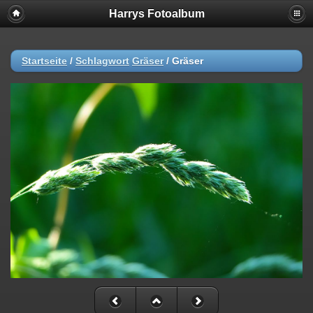
Harrys Fotoalbum
Startseite
/
Schlagwort
Gräser
/
Gräser