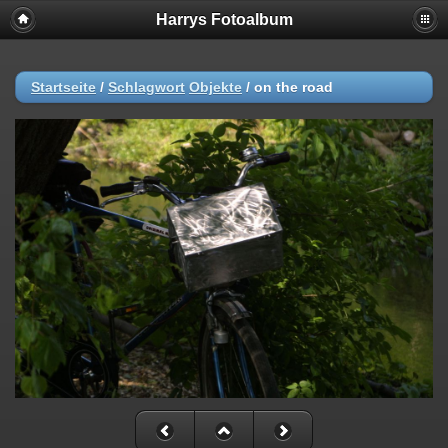
Harrys Fotoalbum
Startseite
/
Schlagwort
Objekte
/
on the road