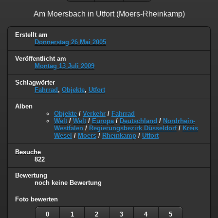
Am Moersbach in Utfort (Moers-Rheinkamp)
Erstellt am
Donnerstag 26 Mai 2005
Veröffentlicht am
Montag 13 Juli 2009
Schlagwörter
Fahrrad
,
Objekte
,
Utfort
Alben
Objekte
/
Verkehr
/
Fahrrad
Welt
/
Welt
/
Europa
/
Deutschland
/
Nordrhein-
Westfalen
/
Regierungsbezirk Düsseldorf
/
Kreis
Wesel
/
Moers
/
Rheinkamp
/
Utfort
Besuche
822
Bewertung
noch keine Bewertung
Foto bewerten
0
1
2
3
4
5