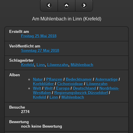
Am Mühlenbach in Linn (Krefeld)
Erstellt am
Freitag 25 Mai 2018
Veröffentlicht am
Sonntag 27 Mai 2018
Schlagwörter
Krefeld
,
Linn
,
Löwenzahn
,
Mühlenbach
Alben
Natur
/
Pflanzen
/
Bedecktsamer
/
Asternartige
/
Korbblütler
/
Cichorioideae
/
Löwenzahn
Welt
/
Welt
/
Europa
/
Deutschland
/
Nordrhein-
Westfalen
/
Regierungsbezirk Düsseldorf
/
Krefeld
/
Linn
/
Mühlenbach
Besuche
2774
Bewertung
noch keine Bewertung