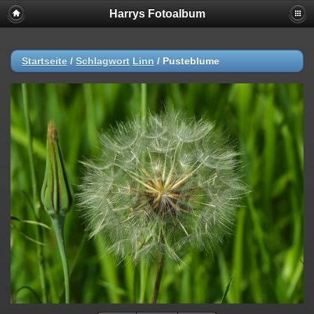
Harrys Fotoalbum
Startseite
/
Schlagwort
Linn
/
Pusteblume