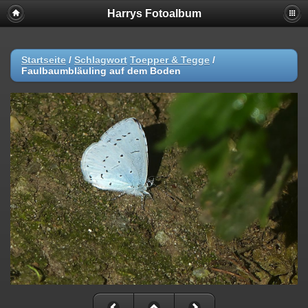
Harrys Fotoalbum
Startseite
/
Schlagwort
Toepper & Tegge
/
Faulbaumbläuling auf dem Boden