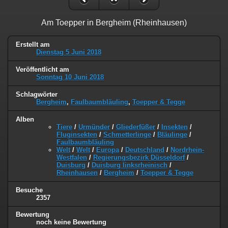
Am Toepper in Bergheim (Rheinhausen)
Erstellt am
Dienstag 5 Juni 2018
Veröffentlicht am
Sonntag 10 Juni 2018
Schlagwörter
Bergheim
,
Faulbaumbläuling
,
Toepper & Tegge
Alben
Tiere
/
Urmünder
/
Gliederfüßer
/
Insekten
/
Fluginsekten
/
Schmetterlinge
/
Bläulinge
/
Faulbaumbläuling
Welt
/
Welt
/
Europa
/
Deutschland
/
Nordrhein-
Westfalen
/
Regierungsbezirk Düsseldorf
/
Duisburg
/
Duisburg linksrheinisch
/
Rheinhausen
/
Bergheim
/
Toepper & Tegge
Besuche
2357
Bewertung
noch keine Bewertung