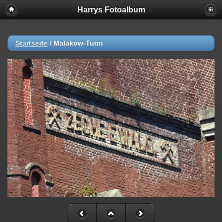
Harrys Fotoalbum
Startseite
/
Malakow-Turm