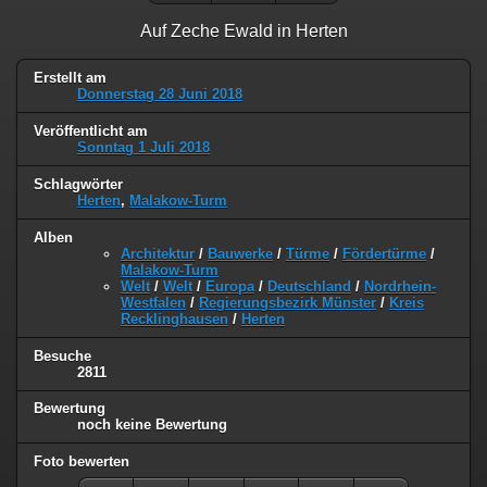
Auf Zeche Ewald in Herten
Erstellt am
Donnerstag 28 Juni 2018
Veröffentlicht am
Sonntag 1 Juli 2018
Schlagwörter
Herten
,
Malakow-Turm
Alben
Architektur
/
Bauwerke
/
Türme
/
Fördertürme
/
Malakow-Turm
Welt
/
Welt
/
Europa
/
Deutschland
/
Nordrhein-
Westfalen
/
Regierungsbezirk Münster
/
Kreis
Recklinghausen
/
Herten
Besuche
2811
Bewertung
noch keine Bewertung
Foto bewerten