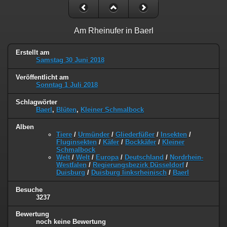
Am Rheinufer in Baerl
Erstellt am
Samstag 30 Juni 2018
Veröffentlicht am
Sonntag 1 Juli 2018
Schlagwörter
Baerl
,
Blüten
,
Kleiner Schmalbock
Alben
Tiere
/
Urmünder
/
Gliederfüßer
/
Insekten
/
Fluginsekten
/
Käfer
/
Bockkäfer
/
Kleiner
Schmalbock
Welt
/
Welt
/
Europa
/
Deutschland
/
Nordrhein-
Westfalen
/
Regierungsbezirk Düsseldorf
/
Duisburg
/
Duisburg linksrheinisch
/
Baerl
Besuche
3237
Bewertung
noch keine Bewertung