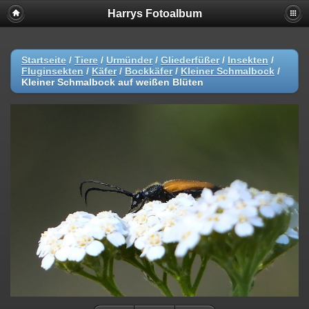
Harrys Fotoalbum
Startseite
/
Tiere
/
Urmünder
/
Gliederfüßer
/
Insekten
/
Fluginsekten
/
Käfer
/
Bockkäfer
/
Kleiner Schmalbock
/
Kleiner Schmalbock auf weißen Blüten