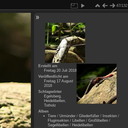
47/132
Erstellt am
Freitag 20 Juli 2018
Veröffentlicht am
Freitag 17 August
2018
Schlagwörter
Egelsberg
,
Heidelibellen
,
Totholz
Alben
Tiere
/
Urmünder
/
Gliederfüßer
/
Insekten
/
Fluginsekten
/
Libellen
/
Großlibellen
/
Segellibellen
/
Heidelibellen