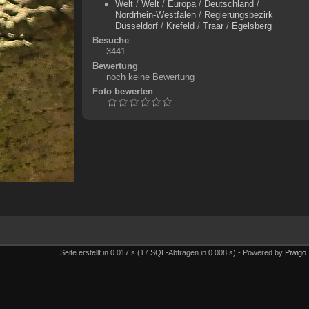
Welt
/
Welt
/
Europa
/
Deutschland
/
Nordrhein-Westfalen
/
Regierungsbezirk
Düsseldorf
/
Krefeld
/
Traar
/
Egelsberg
Besuche
3441
Bewertung
noch keine Bewertung
Foto bewerten
Seite erstellt in 0.017 s (17 SQL-Abfragen in 0.008 s) - Powered by
Piwigo