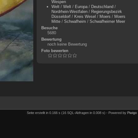
Wespen
Welt
/
Welt
/
Europa
/
Deutschland
/
Nordrhein-Westfalen
/
Regierungsbezirk
Düsseldorf
/
Kreis Wesel
/
Moers
/
Moers
Mitte
/
Schwafheim
/
Schwafheimer Meer
Besuche
5680
Bewertung
noch keine Bewertung
Foto bewerten
Seite erstellt in 0.166 s (16 SQL-Abfragen in 0.008 s) - Powered by
Piwigo