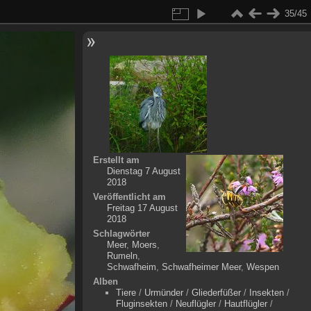
35/45
Erstellt am
Dienstag 7 August
2018
Veröffentlicht am
Freitag 17 August
2018
Schlagwörter
Meer
,
Moers
,
Rumeln
,
Schwafheim
,
Schwafheimer Meer
,
Wespen
Alben
Tiere
/
Urmünder
/
Gliederfüßer
/
Insekten
/
Fluginsekten
/
Neuflügler
/
Hautflügler
/