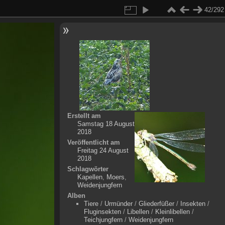
42/292
Erstellt am
Samstag 18 August
2018
Veröffentlicht am
Freitag 24 August
2018
Schlagwörter
Kapellen
,
Moers
,
Weidenjungfern
Alben
Tiere
/
Urmünder
/
Gliederfüßer
/
Insekten
/
Fluginsekten
/
Libellen
/
Kleinlibellen
/
Teichjungfern
/
Weidenjungfern