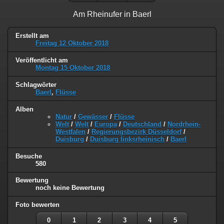
Am Rheinufer in Baerl
Erstellt am
Freitag 12 Oktober 2018
Veröffentlicht am
Montag 15 Oktober 2018
Schlagwörter
Baerl
,
Flüsse
Alben
Natur
/
Gewässer
/
Flüsse
Welt
/
Welt
/
Europa
/
Deutschland
/
Nordrhein-
Westfalen
/
Regierungsbezirk Düsseldorf
/
Duisburg
/
Duisburg linksrheinisch
/
Baerl
Besuche
580
Bewertung
noch keine Bewertung
Foto bewerten
0
1
2
3
4
5