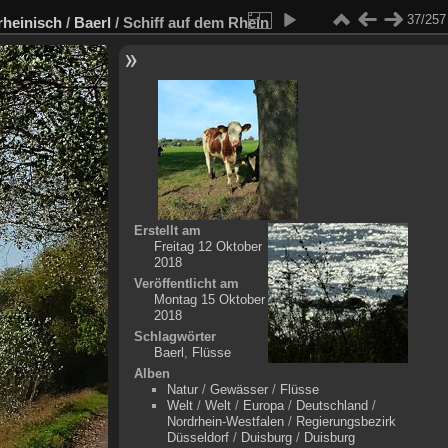
37/257
rheinisch
/
Baerl
/
Schiff auf dem Rhein
Erstellt am
Freitag 12 Oktober
2018
Veröffentlicht am
Montag 15 Oktober
2018
Schlagwörter
Baerl
,
Flüsse
Alben
Natur
/
Gewässer
/
Flüsse
Welt
/
Welt
/
Europa
/
Deutschland
/
Nordrhein-Westfalen
/
Regierungsbezirk
Düsseldorf
/
Duisburg
/
Duisburg