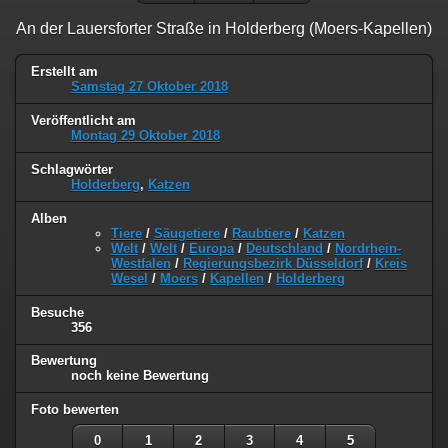
An der Lauersforter Straße in Holderberg (Moers-Kapellen)
Erstellt am
Samstag 27 Oktober 2018
Veröffentlicht am
Montag 29 Oktober 2018
Schlagwörter
Holderberg
,
Katzen
Alben
Tiere
/
Säugetiere
/
Raubtiere
/
Katzen
Welt
/
Welt
/
Europa
/
Deutschland
/
Nordrhein-
Westfalen
/
Regierungsbezirk Düsseldorf
/
Kreis
Wesel
/
Moers
/
Kapellen
/
Holderberg
Besuche
356
Bewertung
noch keine Bewertung
Foto bewerten
0
1
2
3
4
5