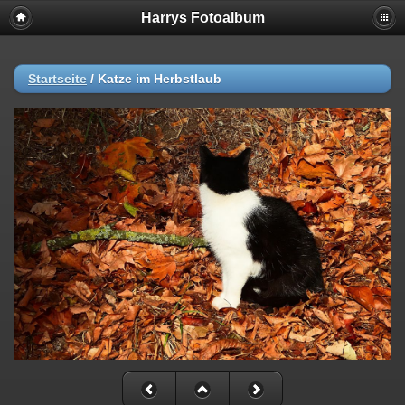
Harrys Fotoalbum
Startseite
/
Katze im Herbstlaub