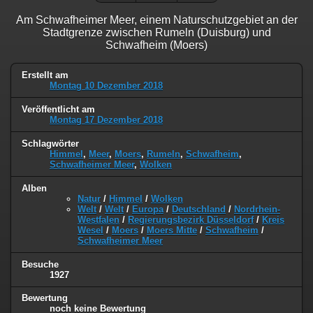
Am Schwafheimer Meer, einem Naturschutzgebiet an der
Stadtgrenze zwischen Rumeln (Duisburg) und
Schwafheim (Moers)
Erstellt am
Montag 10 Dezember 2018
Veröffentlicht am
Montag 17 Dezember 2018
Schlagwörter
Himmel
,
Meer
,
Moers
,
Rumeln
,
Schwafheim
,
Schwafheimer Meer
,
Wolken
Alben
Natur
/
Himmel
/
Wolken
Welt
/
Welt
/
Europa
/
Deutschland
/
Nordrhein-
Westfalen
/
Regierungsbezirk Düsseldorf
/
Kreis
Wesel
/
Moers
/
Moers Mitte
/
Schwafheim
/
Schwafheimer Meer
Besuche
1927
Bewertung
noch keine Bewertung